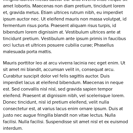
amet lobortis. Maecenas non diam pretium, tincidunt lorem
et, gravida metus. Etiam ultrices rutrum nibh, eu imperdiet
ipsum auctor nec. Ut eleifend mauris non massa volutpat, id
fermentum risus porta. Praesent aliquam risus turpis, id
bibendum lorem dignissim at. Vestibulum ultrices ante at
tincidunt pretium. Vestibulum ante ipsum primis in faucibus
orci luctus et ultrices posuere cubilia curae; Phasellus
malesuada porta mattis.
Mauris porttitor leo at arcu viverra lacinia nec eget enim. Ut
sit amet mi blandit, accumsan velit in, consequat arcu.
Curabitur suscipit dolor vel felis sagittis auctor. Duis
imperdiet lacus at eleifend bibendum. Maecenas in neque
est. Sed convallis nisl nisl, sed gravida sapien tempor
eleifend. Praesent at dignissim nibh, vel scelerisque lorem.
Donec tincidunt, nisl id pretium eleifend, velit nulla
consectetur est, at varius lacus enim ornare ipsum. Duis at
justo nec augue fringilla blandit non vitae lectus. Nulla
facilisi. Nulla facilisi. Suspendisse sit amet nisl et ex euismod
interdum.