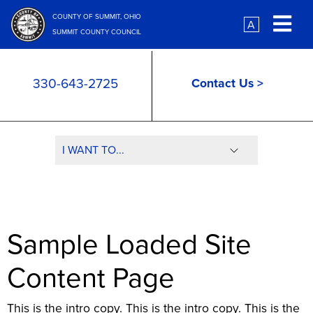
Skip to main content
COUNTY OF SUMMIT, OHIO
A
SUMMIT COUNTY COUNCIL
330-643-2725
Contact Us >
Sample Loaded Site
Content Page
This is the intro copy. This is the intro copy. This is the